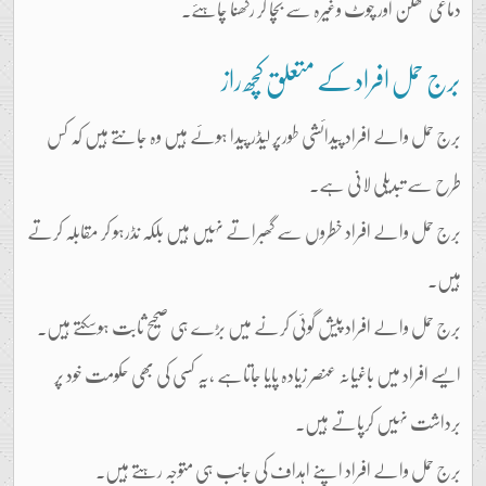
دماغی تھکن اور چوٹ وغیرہ سے بچا کر رکھنا چاہئے۔
برج حمل افراد کے متعلق کچھ راز
برج حمل والے افراد پیدائشی طورپر لیڈر پیدا ہوئے ہیں وہ جانتے ہیں کہ کس
طرح سے تبدیلی لانی ہے۔
برج حمل والے افراد خطروں سے گھبراتے نہیں ہیں بلکہ نڈرہو کر مقابلہ کرتے
ہیں۔
برج حمل والے افراد پیش گوئی کرنے میں بڑے ہی صحیح ثابت ہوسکتے ہیں۔
ایسے افراد میں باغیانہ عنصر زیادہ پایا جاتاہے ،یہ کسی کی بھی حکومت خود پر
برداشت نہیں کرپاتے ہیں۔
برج حمل والے افراد اپنے اہداف کی جانب ہی متوجہ رہتے ہیں۔