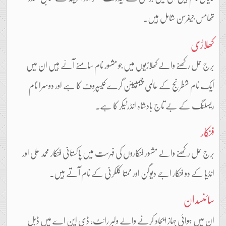
تھامس جیفرسن شامل ہیں۔
کھلاڑی
برج حمل رکھنے والے کھلاڑیوں میں جو مشہور نام سامنے آئے ہیں ان میں
ایک نام شطرنج کے عالمی چیمپیئن گرے کیسپروف کا ہے اور دوسرا نام
ریسلنگ کے بے تاج بادشاہ انڈرٹیکر کا ہے۔
فنکار
برج حمل رکھنے والے مشہور فنکاروں کی فہرست میں پاکستانی فنکار محمد علی اور
انڈیا کے دو فنکار اجے دیوگن اور ممتا کلکرنی کے نام آتے ہیں۔
سائنسدان
ان میں ہوائی جہاز ایجاد کرنے والے ولبر رائٹ، ڈی این اے میں ڈبل