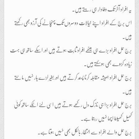
یہ افراد آخر تک وفادار ہی رہتے ہیں۔
اس برج کے افراد اپنے خیالات دوسروں تک پہنچانے کی آرزو بھی رکھتے
ہیں۔
برج حمل افراد بڑے ہی میٹھے افراد ثابت ہوتے ہیں اور اسکے ساتھ ہی بہت
زیادہ کڑوے بھی ہوسکتے ہیں۔
برج حمل افراد ہمیشہ مقابلہ کرنا پسند کرتے ہیں اور بغیر لڑے ہار نہیں مانتے
ہیں۔
برج حمل افراد بڑا ہی نازک دل رکھے ہوتے ہیں اسی لئے انکے ساتھ کوئی
کھیل کھیلنا اچھا نہیں رہتا ہے۔
برج حمل والے افراد سے انتظار بالکل بھی نہیں ہوتا ہے۔