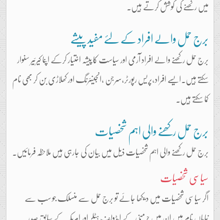
میں رکھنے کی کوشش کرتے ہیں۔
برج حمل والے افراد کے لئے مفید پیشے
برج حمل رکھنے والے افراد آرمی اور سیاست کا پیشہ اختیار کرکے اپنا کیرئیر سنوار
سکتے ہیں۔ایسے افراد،پریس رپورٹر،سرجن ،انجینئرنگ اور کھلاڑی بن کر بھی نام
کما سکتے ہیں۔
برج حمل رکھنے والی اہم شخصیات
برج حمل رکھنے والی اہم شخصیات ذیل میں بیان کی جارہی ہیں ملاحظہ فرمائیں۔
سیاسی شخصیات
اگر سیاسی شخصیات میں دیکھا جائے تو برج حمل سے منسلک جو سب سے
نمایاں نام ہیں ان میں جرمنی کے ایڈولف ہٹلر اور امریکہ کے سابق صدر