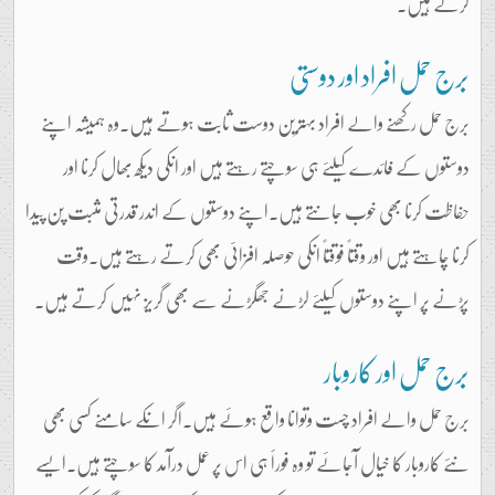
کرتے ہیں۔
برج حمل افراد اور دوستی
برج حمل رکھنے والے افراد بہترین دوست ثابت ہوتے ہیں۔وہ ہمیشہ اپنے
دوستوں کے فائدے کیلئے ہی سوچتے رہتے ہیں اور انکی دیکھ بھال کرنا اور
حفاظت کرنا بھی خوب جانتے ہیں۔اپنے دوستوں کے اندر قدرتی مثبت پن پیدا
کرنا چاہتے ہیں اور وقتاً فوقتاً انکی حوصلہ افزائی بھی کرتے رہتے ہیں۔وقت
پڑنے پر اپنے دوستوں کیلئے لڑنے جھگڑنے سے بھی گریز نہیں کرتے ہیں۔
برج حمل اور کاروبار
برج حمل والے افراد چست وتوانا واقع ہوئے ہیں۔اگر انکے سامنے کسی بھی
نئے کاروبار کا خیال آجائے تو وہ فوراََ ہی اس پر عمل درآمد کا سوچتے ہیں۔ایسے