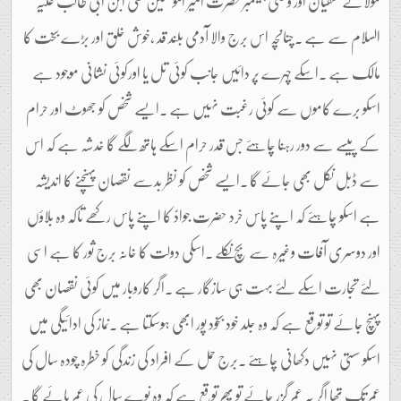
مولائے متقیان اور وصی پیغمبر حضرت امیر المومنین علی ابن ابی طالب علیہ
السلام سے ہے ۔چنانچہ اس برج والا آدمی بلند قد ،خوش خلق اور بڑے بخت کا
مالک ہے ۔اسکے چہرے پر دائیں جانب کوئی تل یا اورکوئی نشانی موجود ہے
اسکو برے کاموں سے کوئی رغبت نہیں ہے ۔ایسے شخص کو جھوٹ اور حرام
کے پیسے سے دور رہنا چاہئے جس قدر حرام اسکے ہاتھ لگے گا خدشہ ہے کہ اس
سے ڈبل نکل بھی جائے گا ۔ایسے شخص کو نظر بدسے نقصان پہنچنے کا اندیشہ
ہے اسکو چاہئے کہ اپنے پاس خرد حضرت جوادؑ کا اپنے پاس رکھے تاکہ وہ بلاؤں
اور دوسری آفات وغیرہ سے بچ نکلے ۔اسکی دولت کا خانہ برج ثور کا ہے اسی
لئے تجارت اسکے لئے بہت ہی سازگار ہے ۔اگر کاروبار میں کوئی نقصان بھی
پہنچ جائے تو توقع ہے کہ وہ جلد خود بخود پور ابھی ہوسکتا ہے ۔نماز کی ادائیگی میں
اسکو سستی نہیں دکھانی چاہئے ۔برج حمل کے افراد کی زندگی کو خطرہ چودہ سال کی
عمر تک تھا اگر یہ عمر گزر جائے تو پھر توقع ہے کہ وہ نوے سال کی عمر پائے گا ۔