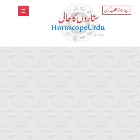
اپنے سٹار کا انتخاب کریں