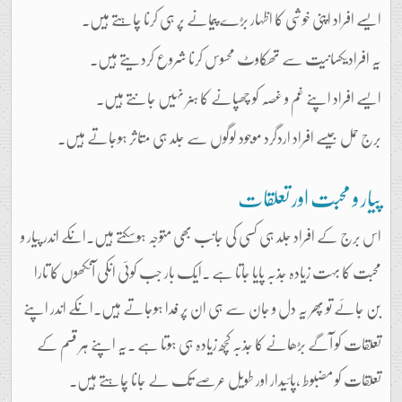
ایسے افراد اپنی خوشی کا اظہار بڑے پیمانے پر ہی کرنا چاہتے ہیں۔
یہ افرادیکسانیت سے تھکاوٹ محسوس کرنا شروع کردیتے ہیں۔
ایسے افراد اپنے غم و غصہ کو چھپانے کا ہنر نہیں جانتے ہیں۔
برج حمل جیسے افراد اردگرد موجود لوگوں سے جلد ہی متاثر ہوجاتے ہیں۔
پیار و محبت اور تعلقات
اس برج کے افراد جلد ہی کسی کی جانب بھی متوجہ ہوسکتے ہیں۔انکے اندر پیار و
محبت کا بہت زیادہ جذبہ پایا جاتا ہے ۔ایک بار جب کوئی انکی آنکھوں کا تارا
بن جائے تو پھر یہ دل و جان سے ہی ان پر فدا ہوجاتے ہیں۔انکے اندر اپنے
تعلقات کو آگے بڑھانے کا جذبہ کچھ زیادہ ہی ہوتا ہے ۔یہ اپنے ہر قسم کے
تعلقات کو مضبوط ،پائیدار اور طویل عرصے تک لے جانا چاہتے ہیں۔