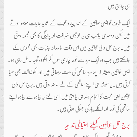
ہی چاہتی ہیں۔
ایک طرف تو ایسی خواتین کے اندر پیار و محبت کے شدید جذبات موجود ہوتے
ہیں لیکن دوسری جانب ہی یہ خواتین شرافت اور پاکیزگی کا بھی مجسمہ ہوتی
ہیں۔ برج حمل والی خواتین میں اس وقت حاسدانہ جذبات بھی محسوس کیے
جاسکتے ہیں جب وہ ایک مرد سے توجہ چارہی ہوں مگر انکو وہ توجہ نہ مل رہی ہو ۔
ایسی خواتین ہمیشہ اپنے مرد ساتھی کی ہمت بڑھاتی ہیں اور انکو طاقت بھی مہیا
کرتی ہیں۔یہ ہمیشہ ہی اپنے ساتھی کے لئے حاضر ہوتی ہیں۔برج حمل والی
خوتین اپنی محبت کا انجام بہتر ہی چاہتی ہیں اسی لئے یہ زیادہ سے زیادہ اپنے
ساتھی کی توجہ اور انکے پیار کی بھوکی ہوتی ہیں۔
برج حمل خواتین کیلئے احتیاطی تدابیر