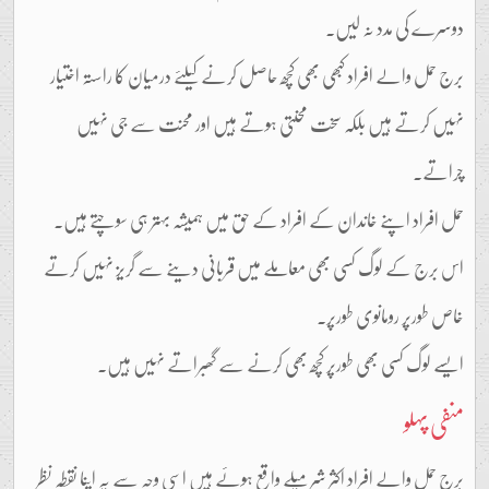
دوسرے کی مدد نہ لیں۔
برج حمل والے افراد کبھی بھی کچھ حاصل کرنے کیلئے درمیان کا راستہ اختیار
نہیں کرتے ہیں بلکہ سخت محنتی ہوتے ہیں اور محنت سے جی نہیں
چراتے۔
حمل افراد اپنے خاندان کے افراد کے حق میں ہمیشہ بہتر ہی سوچتے ہیں۔
اس برج کے لوگ کسی بھی معاملے میں قربانی دینے سے گریز نہیں کرتے
خاص طورپر رومانوی طورپر۔
ایسے لوگ کسی بھی طورپر کچھ بھی کرنے سے گھبراتے نہیں ہیں۔
منفی پہلو
برج حمل والے افراد اکثر شرمیلے واقع ہوئے ہیں اسی وجہ سے یہ اپنا نقطہ نظر