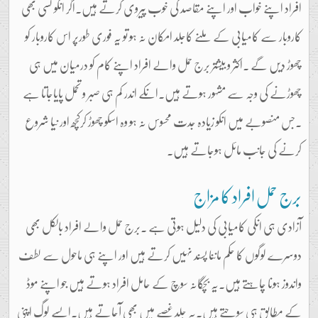
افراد اپنے خواب اور اپنے مقاصد کی خوب پیروی کرتے ہیں۔اگر انکو کسی بھی
کاروبار سے کامیابی کے ملنے کاجلد امکان نہ ہو تو یہ فوری طورپر اس کاروبار کو
چھوڑ دیں گے ۔اکثر و بیشتر برج حمل والے افراد اپنے کام کو درمیان میں ہی
چھوڑنے کی وجہ سے مشہور ہوتے ہیں۔انکے اندر کم ہی صبر و تحمل پایاجاتا ہے
۔جس منصوبے میں انکو زیادہ جدت محسوس نہ ہو وہ اسکو چھوڑ کرکچھ اور نیا شروع
کرنے کی جانب مائل ہوجاتے ہیں۔
برج حمل افراد کا مزاج
آزادی ہی انکی کامیابی کی دلیل ہوتی ہے ۔برج حمل والے افراد بالکل بھی
دوسرے لوگوں کا حکم ماننا پسند نہیں کرتے ہیں اور اپنے ہی ماحول سے لطف
واندوز ہونا چاہتے ہیں۔یہ بچگانہ سوچ کے حامل افراد ہوتے ہیں جو اپنے موڈ
کے مطابق ہی سوچتے ہیں۔یہ جلد غصے میں بھی آجاتے ہیں۔ایسے لوگ اپنی