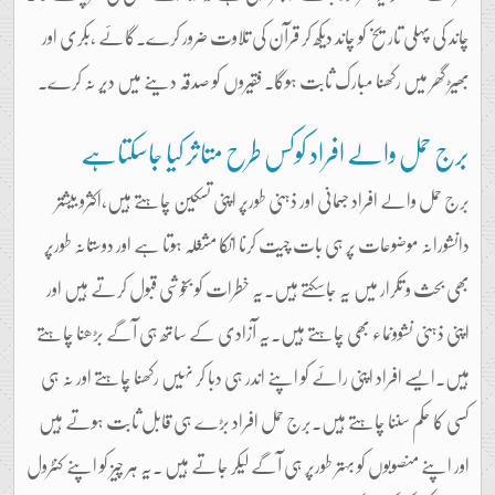
چاند کی پہلی تاریخ کو چاند دیکھ کر قرآن کی تلاوت ضرور کرے۔گائے ،بکری اور
بھیڑ گھر میں رکھنا مبارک ثابت ہوگا۔ فقیروں کو صدقہ دینے میں دیر نہ کرے۔
برج حمل والے افراد کوکس طرح متاثر کیا جاسکتاہے
برج حمل والے افراد جسمانی اور ذہنی طورپر اپنی تسکین چاہتے ہیں،اکثرو بیشتر
دانشورانہ موضوعات پر ہی بات چیت کرنا انکا مشغلہ ہوتا ہے اور دوستانہ طورپر
بھی بحث و تکرار میں یہ جاسکتے ہیں۔یہ خطرات کو بخوشی قبول کرتے ہیں اور
اپنی ذہنی نشوونماء بھی چاہتے ہیں۔یہ آزادی کے ساتھ ہی آگے بڑھنا چاہتے
ہیں۔ایسے افراد اپنی رائے کو اپنے اندر ہی دبا کر نہیں رکھنا چاہتے اور نہ ہی
کسی کا حکم سننا چاہتے ہیں۔برج حمل افراد بڑے ہی قابل ثابت ہوتے ہیں
اور اپنے منصوبوں کو بہتر طورپر ہی آگے لیکر جاتے ہیں ۔یہ ہر چیز کو اپنے کنٹرول