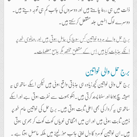
ذات میں ہی رہنا چاہتے ہیں اور دوسروں کی جانب کم ہی توجہ دیتے ہیں۔
دوسرے لوگ انہیں جلد مشتعل کرسکتے ہیں۔
برج حمل والے مرد و خواتین کس سوچ کی حامل ہوتی ہیں اور رومانوی طورپر
انکے جذبات کیا ہیں اس کے متعلق مختصر مگر جامع معلومات۔
برج حمل والی خواتین
برج حمل والی خواتین کچھ زیادہ ہی جذباتی واقع ہوئی ہیں لیکن اسکے ساتھ ہی یہ
ہمیشہ سچ بولنا اور سننا پسند کرتی ہیں۔انکو جھوٹ سے نفرت ہوتی ہے اور اسکے
ساتھ ہی یہ کردار کی بھی اعلی ثابت ہوتی ہیں۔ برج حمل کی خواتین عام طورپر
ذہین ثابت ہوئی ہیں اور ان میں انتظامی خوبیاں کوٹ کوٹ کر بھری ہوتی
ہیں۔ان خواتین کو مرد کا دل اپنی جانب موڑ لینے میں ملکہ حاصل ہوتا ہے ۔