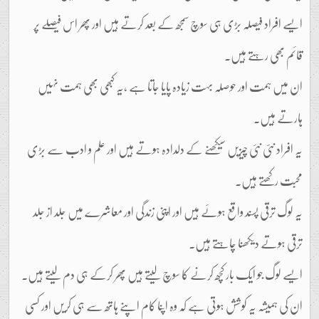
ایسے افراد فیصلہ بڑی ہی سوچ سمجھ کے بعد کرتے ہیں اور پھر اس فیصلے پر
قائم بھی رہتے ہیں۔
ان میں ہمت اور حوصلہ بہت زیادہ پایا جاتا ہے ،یہ کبھی بھی ہمت نہیں
ہارتے ہیں۔
یہ افراد نئی نئی چیزیں سیکھنے کے دلدادہ ہوتے ہیں اور علم و ادب سے بڑی
محبت رکھتے ہیں۔
یہ لوگ ترقی پسند واقع ہوئے ہیں اور اپنی زندگی اور معاشرے میں جلد از جلد
ترقی ہوتے دیکھنا چاہتے ہیں۔
ایسے لوگ جو ایک بار کچھ کرنے کا سوچ لیتے ہیں پھر کرکے ہی دم لیتے ہیں۔
ان کی ہمیشہ یہ کوشش ہوتی ہے کہ وہ اپنا کام اپنے ہاتھ سے ہی کریں اور کسی