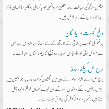
ہیلکس سٹرکچر کی دریافت سے متعلق جیمز واٹسن اور پاکستانی نیوکلئیر سائنسدان ڈاکٹر
عبدالقدیر خان کے نام شامل ہیں۔
دفع نحوست و سیارگان
ہر قسم کی نحوست پریشانی کے خاتمے کے لئے صدقہ دینا ضروری ہے اس
سے معاشی ترقی اور کاروباری طورپر فائدہ پہنچنے کا زیادہ امکان ہوجاتا ہے ۔
برج حمل کیلئے صدقہ
برج حمل والے افراد سوموار کے دن میں مچھلیوں کو سمندر ،دریا یا پھر جھیل میں
اجناس ڈالیں۔اسکے ساتھ ہی جمعہ کے دن کیڑے مکوڑوں کو شکر وغیرہ ڈال
سکتے ہیں۔گھر پر مادہ و نر کوئل کی پرورش نیک ہے ۔