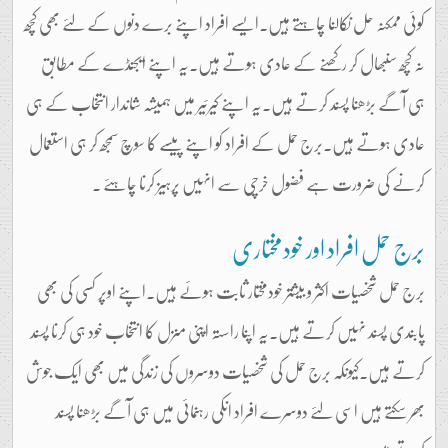
کوئی ممکنہ حل نکالنا چاہتے ہیں۔ایسے افراد اپنے برے دنوں کے لئے بھی کچھ
نہ کچھ سنبھال کر رکھنے کے عادی ہوتے ہیں۔یہ اپنے ایجنڈے کے مطابق
ہی آگے بڑھنا پسند کرتے ہیں۔یہ اپنے کیرئیر میں ہمیشہ شاندار انتخاب کے ہی
عادی ہوتے ہیں۔برج حمل کے افراد کو اپنے پیسے کا سوچ سمجھ کر ہی استعمال
کرنے کی ضرورت ہے فضول خرچی سے انہیں پرہیز کرنا چاہئے ۔
برج حمل افراد اور خودمختاری
برج حمل شخصیات اکثر و بیشتر خودمختار ثابت ہوئے ہیں۔اپنے اوپر کسی کی بھی
پابندی پسند نہیں کرتے ہیں۔یہ اپنا راستہ اپنی منزل کا انتخاب خود ہی کرنا پسند
کرتے ہیں۔کیونکہ برج حمل کی شخصیات دوسروں کی زندگی میں بھی ایک جوش
بھر سکتے ہیں اسی لئے دوسرے افراد انکی رہنمائی میں ہی آگے بڑھنا پسند