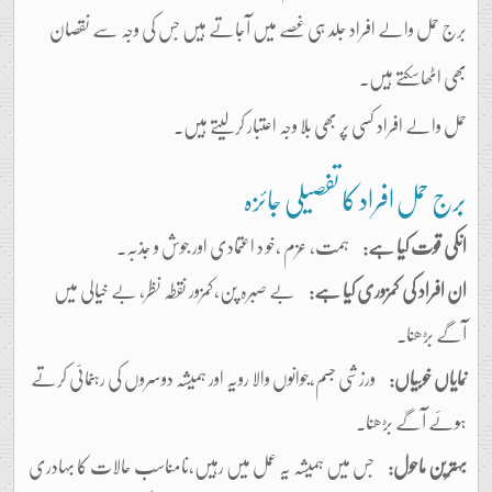
برج حمل والے افراد جلد ہی غصے میں آجاتے ہیں جس کی وجہ سے نقصان
بھی اٹھاسکتے ہیں۔
حمل والے افراد کسی پر بھی بلا وجہ اعتبار کرلیتے ہیں۔
برج حمل افراد کا تفصیلی جائزہ
انکی قوت کیا ہے:
ہمت، عزم ،خو د اعتمادی اور جوش و جذبہ۔
ان افراد کی کمزوری کیا ہے:
بے صبرہ پن،کمزور نقطہ نظر، بے خیالی میں
آگے بڑھنا۔
نمایاں خوبیاں:
ورزشی جسم،جوانوں والا رویہ اور ہمیشہ دوسروں کی رہنمائی کرتے
ہوئے آگے بڑھنا۔
بہترین ماحول:
جس میں ہمیشہ یہ عمل میں رہیں،نامناسب حالات کا بہادری