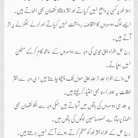
بہتر طورپر کسی پر واضح نہیں کرپاتے اور اکثر و بیشتر نقصان بھی اٹھاتے ہیں۔
ایسے لوگ دوسروں کا اختلاف برداشت نہیں کرپاتے اور لڑنے جھگڑنے پر اتر
آتے ہیں۔
برج حمل افراد اپنی تیزی کی وجہ سے دوسروں کے ساتھ کام کرکے مطمئن
نہیں ہوپاتے۔
حمل والے افراد جلد از جلد اپنی منزل تک پہنچنا چاہتے ہیں اسی وجہ سے اکثر
اوقات یہ غلط راستہ بھی اختیار کرلیتے ہیں۔
یہ جلد ہی دوسروں کی باتوں میں آجاتے ہیں جسکی وجہ سے انکو نقصان بھی
اٹھانا پڑجاتا ہے خصوصاًحسین لوگوں کی باتوں میں۔
برج حمل کے افراد اکثر خود کو منظم کرتے ہوئے آگے نہیں بڑھتے ہیں۔