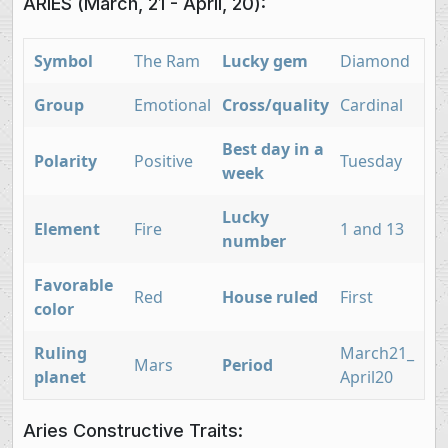
ARIES
(March, 21 - April, 20):
Symbol
The Ram
Lucky gem
Diamond
Group
Emotional
Cross/quality
Cardinal
Best day in a
Polarity
Positive
Tuesday
week
Lucky
Element
Fire
1 and 13
number
Favorable
Red
House ruled
First
color
Ruling
March21_
Mars
Period
planet
April20
Aries Constructive Traits: