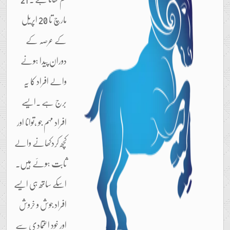
مارچ تا 20 اپریل
کے عرصہ کے
دوران پیدا ہونے
والے افراد کا یہ
برج ہے ۔ایسے
افراد مہم جو ،توانا اور
کچھ کردکھانے والے
ثابت ہوئے ہیں۔
اسکے ساتھ ہی ایسے
افراد جوش و خروش
اور خود اعتمادی سے