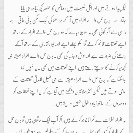
لیکر پیدا ہوتے ہیں اور انکی طبیعت میں رومانس کا عنصر کچھ زیادہ ہی پایا
جاتاہے۔ برج حمل والے افراد میں آگے بڑھنے کی ایک لگن پائی جاتی ہے
،اسی لئے اگر کوئی بھی یہ سو چ رہاہے کہ وہ برج حمل والے افراد کے ساتھ
اپنے تعلقات قائم کرلے تو اسکو پہلے اپنے اندر تیز رفتاری کے ساتھ آگے
بڑھنے کی ضرورت ہے اور جوش و جذبہ کی بھی ۔برج حمل والے افراد ہمیشہ ہی
کچھ نیاکرنے کا سوچتے رہتے ہیں،اپنے تعلقات میں بھی ۔یہ نہیں کہا
جاسکتاہے کہ برج حمل والے افراد ہمیشہ سے ہی قلیل المدتی تعلقات کے
حامی ہوتے ہیں لیکن اکثر و بیشتر یہ دیکھنے میں آیا ہے کہ یہ اپنے تعلقات کو
دوسروں کے ساتھ زیادہ طول نہیں دیتے ہیں۔
یہ افراد خطرات سے ٹکرانا پسند کرتے ہیں،اگر آپ ایک خاتون ہیں تو برج حمل
کے افراد کو کسی بھی خطرے سے دور چار کرکے دیکھ لیں،وہ بہتر طورپر اس