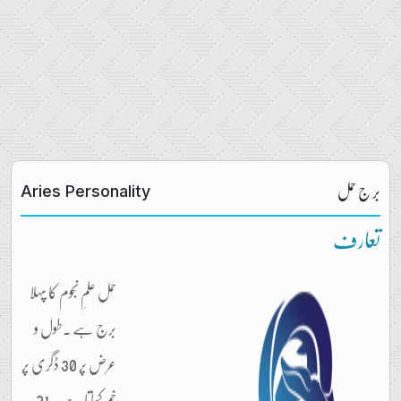
بر ج حمل
Aries Personality
تعارف
حمل علمِ نجوم کا پہلا
برج ہے ۔طول و
عرض پر 30 ڈگری پر
خم کھاتا ہے ۔ 21