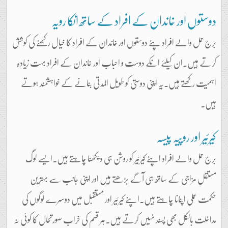
دوستوں اور خاندان کے افراد کے ساتھ انکا رویہ
برج حمل والے افراد پنے دوستوں اور خاندان کے افراد کا خیال رکھنے کی کوشش
کرتے ہیں۔ان کیلئے انکے دوست و احباب اور خاندان کے افراد بہت زیادہ
اہمیت رکھتے ہیں۔یہ اپنی دوستی کو طویل المدتی بنانے کے خواہشمند ہوتے
ہیں۔
کیرئیر اور روپیہ پیسہ
برج حمل والے افراد اپنے کیرئیر کو روشن ہی دیکھنا چاہتے ہیں۔ایسے لوگ
مستقل مزاجی کے ساتھ ہی آگے بڑھتے ہیں اور اپنی جانب سے بہترین
حکمت عملی اپنانا چاہتے ہیں۔اپنے کیرئیر اور مستقبل میں دوسرے لوگوں کی
مداخلت بالکل بھی پسند نہیں کرتے ہیں۔ہر قسم کی خراب صورتحال کا کوئی نہ