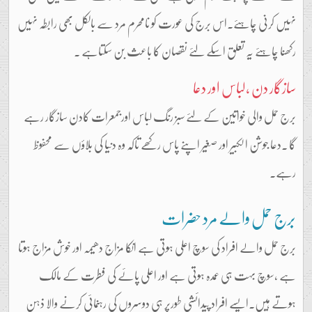
نہیں کرنی چاہئے۔اس برج کی عورت کو نامحرم مرد سے بالکل بھی رابطہ نہیں
رکھنا چاہئے یہ تعلق اسکے لئے نقصان کا باعث بن سکتاہے ۔
سازگار دن ،لباس اور دعا
برج حمل والی خواتین کے لئے سبز رنگ لباس اورجمعرات کادن سازگار رہے
گا ۔دعا جوشن الکبیر اور صغیر اپنے پاس رکھے تاکہ وہ دنیا کی بلاؤں سے محفوظ
رہے۔
برج حمل والے مرد حضرات
برج حمل والے افراد کی سوچ اعلی ہوتی ہے انکا مزاج دھیمہ اور خوش مزاج ہوتا
ہے ،سوچ بہت ہی عمدہ ہوتی ہے اور اعلی پائے کی فطرت کے مالک
ہوتے ہیں۔ایسے افراد پیدائشی طورپر ہی دوسروں کی رہنمائی کرنے والا ذہن