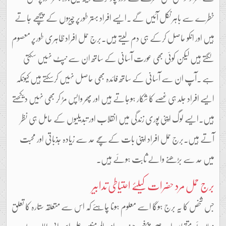
خطرے سے باہر نکل آئیں گے ۔ایسے افراد بہتر طورپر چیزوں کے پیچھے جاتے
ہیں اور انکو حاصل کرکے ہی دم لیتے ہیں۔برج حمل افراد ظاہری طورپر معصوم
لگتے ہیں لیکن کوئی بھی عورت آسانی کے ساتھ ان سے نپٹ نہیں سکتی
ہے ۔آپ ان سے آسانی کے ساتھ فائدہ بھی حاصل نہیں کرسکتے ہیں کیونکہ
ایسے افراد جلد ہی غصے کا شکار ہوجاتے ہیں اور پھر واپس مڑ کر بھی نہیں دیکھتے
ہیں۔ایسے لوگ اپنی پوری زندگی میں انقلاب اور تبدیلیوں کے حامل ہی نظر
آتے ہیں۔برج حمل افراد اپنی بات کے سچے حد سے زیادہ جذباتی اور محبت
میں حد سے بڑھنے والے ثابت ہوئے ہیں۔
برج حمل مرد حضرات کیلئے احتیاطی تدابیر
جس شخص کا یہ برج ہوگا اسے معلوم ہونا چاہئے کہ اس سے متعلقہ ستارہ کا تعلق