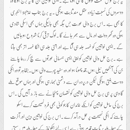
یہ برج خوش قسمت لوگوں کا ہی ہوتا ہے ۔ایسی خواتین جن کا یہ برج ہوگا وہ
دوسروں کی نسبت زیادہ عقل مند ثابت ہونگی ۔یہ برج جناب خدیجتہ الکبری ٰ
کا بھی ہے ۔اس برج والی عورت جس جگہ بھی جائیگی جہاں بھی اسکی شادی
ہوگی وہ گھر دولت اور مال سے بھر جائے گا ۔لوگ ترقی کرنا شرو ع ہوجائیں
گے ۔ایسی خواتین کو غصہ جلد ہی آتا ہے اور اتنی جلد ہی انکا غصہ اتر بھی جاتا
ہے ۔برج حمل والی خواتین کو اپنی ایسی ہمسائی عورتوں سے بچ کر رہنا چاہئے
جن کی آنکھیں نیلی ہوں،قد چھوٹا ہو اور وہ سفید چہرے والی ہوں۔بظاہر تو وہ انکی
دوست بنتی ہونگی لیکن درپردہ ان سے دشمنی نبھارہی ہونگی اور جہاں موقع ملے
گا وہی پر ہی برج حمل والی خواتین کو نقصان پہنچانے سے باز نہ آئیں گی ۔اس
برج کی حامل خواتین کو انکے خاندان کا جو کوئی بھی فرد نصیحت کرے اسکو
چاہئے کہ انکی نصیحت پر عمل درآمد کرے ۔اس برج کی خواتین دین اور آخرت
کے معاملے پر ثابت قدم ہوتی ہے اسی لئے انکو نماز کے معاملے میں سستی