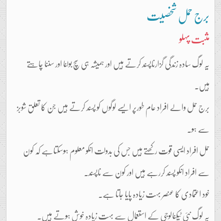
برج حمل شخصیت
مثبت پہلو
یہ لوگ سادہ زندگی گزارناپسند کرتے ہیں اور ہمیشہ ہی سچ بولنا اور سننا چاہتے
ہیں۔
برج حمل والے افراد عام طورپر ایسے لوگوں کو پسند کرتے ہیں جن کا تعلق شوبز
سے ہو۔
حمل افراد ایسی قوت رکھتے ہیں جس کی بدولت انکو معلوم ہوسکتاہے کہ کون
سے افراد انکو پسند کررہے ہیں اور کون سے ناپسند۔
خود اعتمادی کا عنصر بہت زیادہ پایا جاتا ہے۔
یہ لوگ نئی ٹیکنالوجی کے استعمال سے بہت زیادہ خوش ہوتے ہیں۔