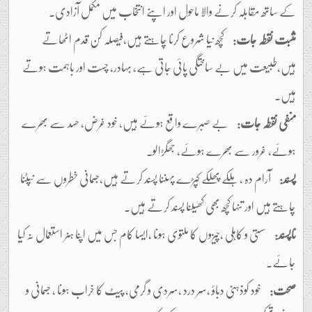
کے ساتھ مقابلہ کرنے والا ماحول اور اپنے انتخاب میں مکمل آزادی۔
مثبت نقطہ جات:
کچھ نیا شروع کرنا چاہتے ہیں،فیصلہ کن قدم اٹھاتے
ہیں،طبیعت میں بے ساختگی پائی جاتی ہے، بہادر، چست اور باہمت ہوتے
ہیں۔
منفی نقطہ جات:
بے صبرے واقع ہوئے ہیں، خود غرض، حسد سے بھرے
ہوئے، غرور سے بھرے ہوئے، جھگڑالو۔
پسند:
آرام دہ ، ہلکے پھلکے کپڑے پہننا پسند کرتے ہیں،جسمانی خطروں سے نپٹنا
چاہتے ہیں اور تنہا کچھ بھی کھیلنا پسند کرتے ہیں۔
ناپسند:
سستی و کاہلی ،چیزوں کا ملتوی ہونا ،ایسا کام جس میں اپنا ہنر استعمال نہ کیا
جائے۔
صحت:
خود کوذہنی دباؤ ،سر درد ،سردی و گرمی، پیٹ کا خراب ہونا ، جسمانی و