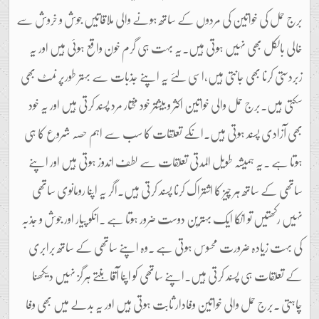
برج حمل کی خواتین کی مردوں کے ساتھ ہونے والی ملاقاتیں جوش و خروش سے
خالی بالکل بھی نہیں ہوتی ہیں۔یہ بہت ہی گرم خون واقع ہوئی ہیں اور یہ
زبردستی کرنا بھی جانتی ہیں،اسی لئے یہ اپنے جذبات سے بہتر طورپر نمٹ بھی
سکتی ہیں۔برج حمل والی خواتین اکثر و بیشتر خود مختار مرد پسند کرتی ہیں اور یہ خود
بھی آزادی پسند ہوتی ہیں۔انکے تعلقات کا سب سے اہم حصہ شروع کا ہی
ہوتا ہے ۔یہ ہمیشہ طویل المدتی تعلقات سے لطف اندوز ہوتی ہیں اور اپنے
ساتھی کے ساتھ ہر چیز کا اشتراک کرنا پسند کرتی ہیں۔اگر یہ اپنا رومانوی ساتھی
نہیں رکھتیں تو انکا ایک بہترین دوست ضرور ہوتا ہے ۔انکو پیار اور جوش و جذبہ
کی بہت زیادہ ضرورت محسوس ہوتی ہے ۔وہ اپنے ساتھی کے ساتھ برابری
کے تعلقات ہی پسند کرتی ہیں۔اپنے ساتھی کو اپنا آقا بنتے ہرگز نہیں دیکھنا
چاہتی ۔برج حمل والی خواتین وفادار ثابت ہوتی ہیں اور یہ بدلے میں بھی وفا