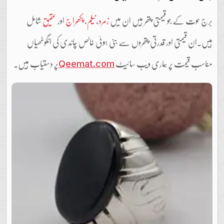
برج حوت کے جو قیمتی پتھر ہیں ان میں
زمرد
،
نیلم
،
پکھراج
اور
عقیق
شامل
ہیں۔ان قیمتی اور قدرتی پتھروں سے بنی ہوئی خالص چاندی کی انگوٹھیاں
مناسب قیمت پر ہماری ویب سائیٹ
پر دستیاب ہیں۔
Qeemat.com