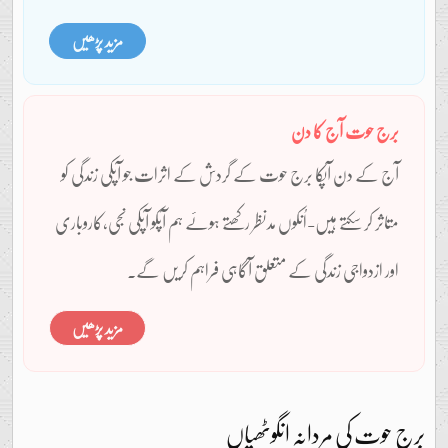
مزید پڑھیں
برج حوت آج کا دن
آج کے دن آپکا برج حوت کے گردش کے اثرات جو آپکی زندگی کو
متاثر کر سکتے ہیں-اُنکوں مدنظر رکھتے ہوئے ہم آپکو آپکی نجی،کاروباری
اور ازدواجی زندگی کے متعلق آگاہی فراہم کریں گے۔
مزید پڑھیں
برج حوت کی مردانہ انگوٹھیاں