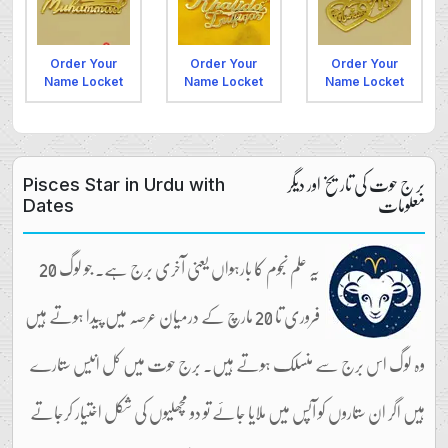
Order Your
Order Your
Order Your
Name Locket
Name Locket
Name Locket
بر ج حوت کی تاریخ اور دیگر
Pisces Star in Urdu with
معلومات
Dates
یہ علم نجوم کا بارہواں یعنی آخری برج ہے۔ جو لوگ 20
فروری تا 20 مارچ کے درمیان عرصہ میں پیدا ہوتے ہیں
وہ لوگ اس برج سے منسلک ہوتے ہیں۔ برج حوت میں کل انیس ستارے
ہیں اگر ان ستاروں کو آپس میں ملایا جائے تو دو مچھلیوں کی شکل اختیار کرجاتے