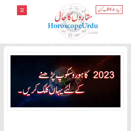
اپنے سٹار کا انتخاب کریں