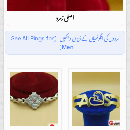
اصلی زمرد
مردوں کی انگوٹھیاں کےڈیزئن دیکھیں
(See All Rings for
Men)