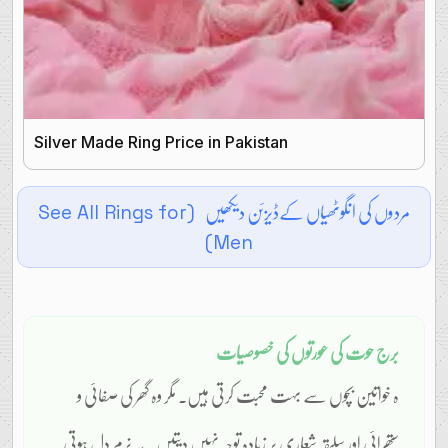
Silver Made Ring Price in Pakistan
مردوں کی انگوٹھیاں کےڈیزئن دیکھیں
(See All Rings for
Men)
برج حوت کی عورتوں کی خصوصیات
ہ خواتین بچوں سے بہت محبت کرتی ہیں۔ مگر وہ گھر کی صفائی و
ستھرائی اور سلیقہ شعاری پر زیادہ توجہ نہیں دیتیں۔ یہ نرم دل ہوتی