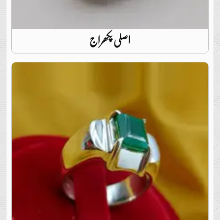
اصلی پکھراج