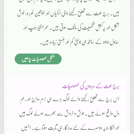
ہیں۔ برج حوت سے تعلق رکھنے والی لڑکیاں اور خواتین خوبرو، خوش
شکل اور پرکشش شخصیت کی مالک ہوتی ہیں۔ سحر انگیز روپ اور
سڈول وجود کے ساتھ ہی بولتی کم اور ہنستی زیادہ ہیں۔
مکمل خصوصیات پڑھیں
برج حوت کے مردوں کی خصوصیات
اس برج سے تعلق رکھنے والے لوگ بڑے ہی نرم مزاج اور رحم
دل واقع ہوئے ہیں۔ جوش و خروش سے بھرے ہوئے لوگ ہیں
اور انکا رویہ دوسرے کے لئے مددگار ہی ثابت ہوتا ہے۔ انہیں