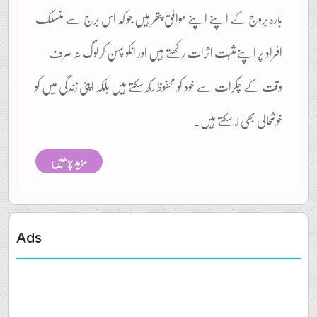
بارہ بروج کے اپنے اپنے موافق پتھر ہیں جو کہ اس برج سے منسلک
افراد پر اپنےمثبت اثرات رکھتے ہیں اور انکو پہن کرلوگ نہ صرف
وقت کے چکرات سے خود کو محفوظ رکھ سکتے ہیں بلکہ اپنی زندگی میں کو
خوشحالی بھی لاسکتے ہیں۔
مزید پڑھیں
Ads