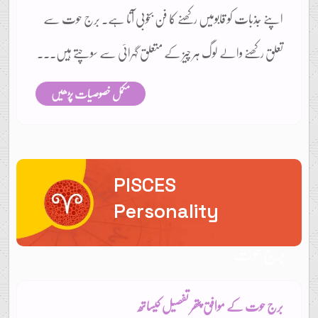
اپنے جذبات کو قابومیں رکھنے کا فن بخوبی آتا ہے۔ برج حوت سے
تعلق رکھنے والے لوگ ہر چیز کے متعلق گہرائی سے سوچتے ہیں...
مکمل خصوصیات پڑھیں
PISCES
Personality
برج حوت
برج حوت کے موافق پتھر تفصیل کیساتھ