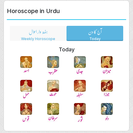
Horoscope in Urdu
آج کا دن
ہفتہ وار احوال
Weekly Horoscope
Today
Today