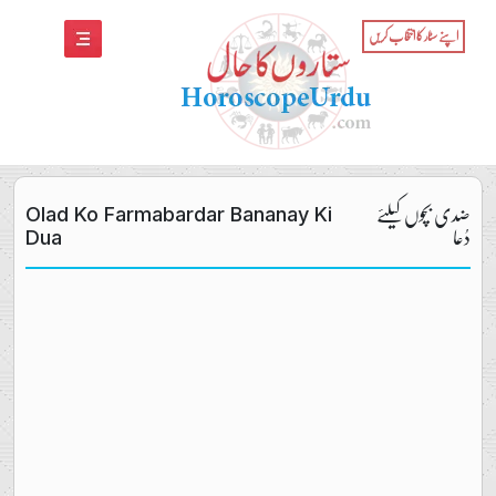
اپنے سٹار کا انتخاب کریں
ضدی بچوں کیلئے
Olad Ko Farmabardar Bananay Ki
دُعا
Dua