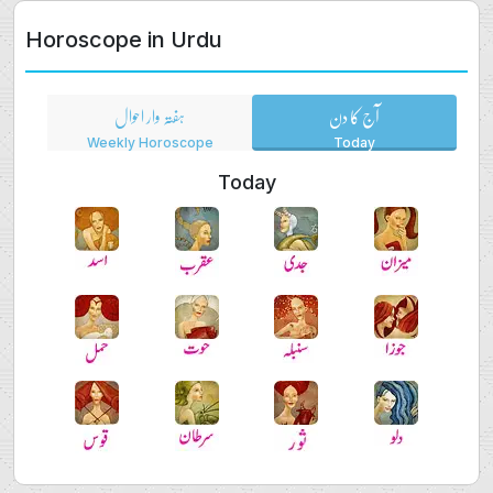
Horoscope in Urdu
آج کا دن
ہفتہ وار احوال
Weekly Horoscope
Today
Today