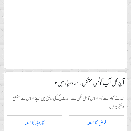
آج کل آپ کونسی مشکل سے دوچار ہیں؟
اللہ کے کلام سے تمام مسائل کا حل ممکن ہے۔حدیث پاک کی روشنی میں اپنے مسائل سے متعلق
وظیفے پڑھیں۔
قرض کا مسئلہ
کاروبار کا مسئلہ