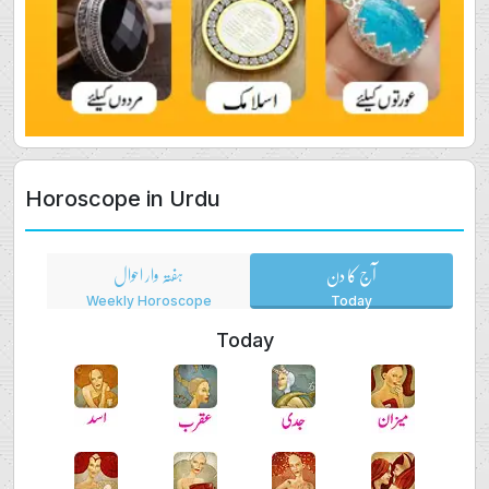
Horoscope in Urdu
آج کا دن
ہفتہ وار احوال
Weekly Horoscope
Today
Today