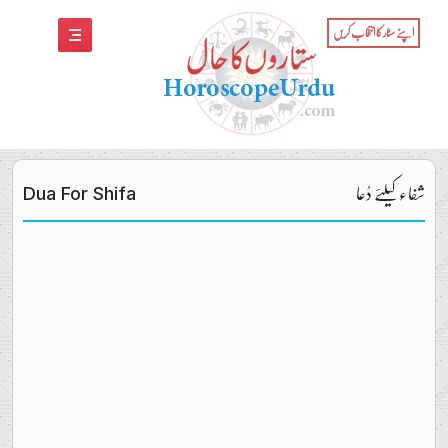
اپنے سٹار کا انتخاب کریں
شفاء کیلئے دُعا
Dua For Shifa